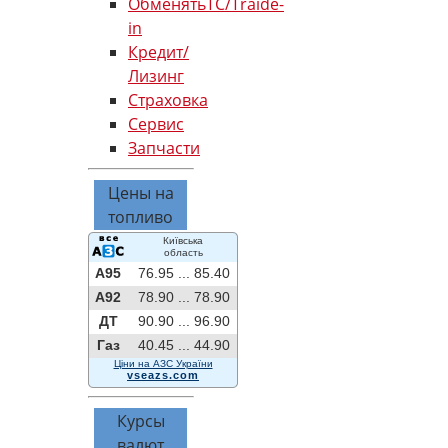
ОбменятьТС/Traide-
in
Кредит/
Лизинг
Страховка
Сервис
Запчасти
Цены на
топливо
Київська
область
A95
76.95 ...
85.40
A92
78.90 ...
78.90
ДТ
90.90 ...
96.90
Газ
40.45 ...
44.90
Ціни на АЗС України
vseazs.com
Курсы
валют