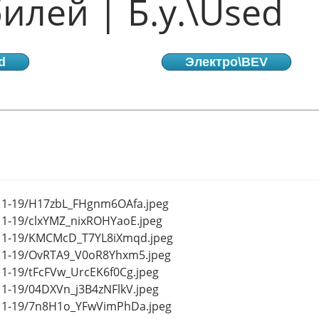
илей | Б.у.\Used
d
Электро\BEV