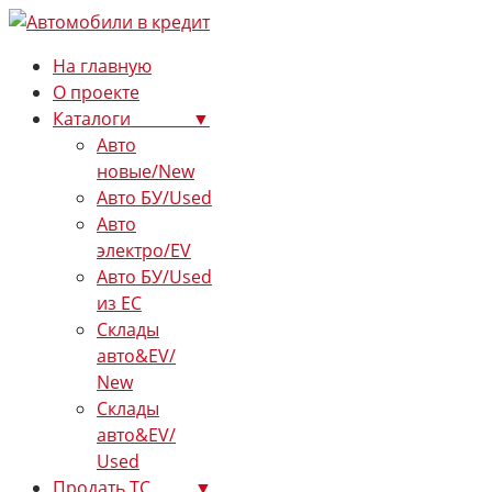
На главную
О проекте
Каталоги ▼
Авто
новые/New
Авто БУ/Used
Авто
электро/EV
Авто БУ/Used
из ЕС
Склады
авто&EV/
New
Склады
авто&EV/
Used
Продать ТС ▼