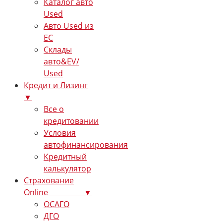
Каталог авто
Used
Авто Used из
ЕС
Склады
авто&EV/
Used
Кредит и Лизинг
▼
Все о
кредитовании
Условия
автофинансирования
Кредитный
калькулятор
Страхование
Online ▼
ОСАГО
ДГО