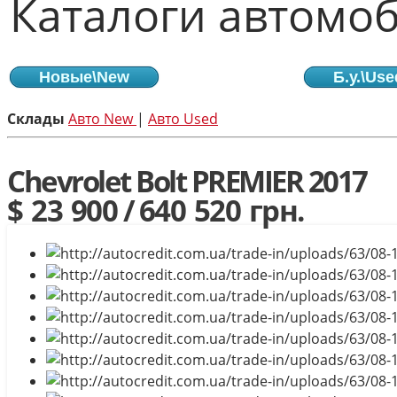
Каталоги автомоб
Новые\New
Б.у.\Use
Склады
Авто New
|
Авто Used
Chevrolet Bolt PREMIER 2017
$ 23 900
/
640 520 грн.