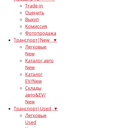
Trade-in
Оценить
Выкуп
Комиссия
Фотопродажа
Транспорт|New ▼
Легковые
New
Каталог авто
New
Каталог
EV/New
Склады
авто&EV/
New
Транспорт|Used ▼
Легковые
Used