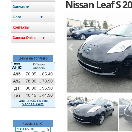
Nissan Leaf S 2
Запчасти
Блог ▼
Контакты
Заявка Online ▼
Previous
Цены на топливо
Київська
область
A95
76.95 ...
85.40
A92
78.90 ...
78.90
ДТ
90.90 ...
96.90
Газ
40.45 ...
44.90
Ціни на АЗС України
vseazs.com
Previous
Курсы валют