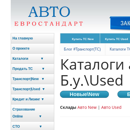
На главную
Купить ТС New
Купить ТС Used
О проекте
Блог #Транспорт(ТС)
Каталоги Т
Каталоги
Каталоги ▼
Продать ТС ▼
Б.у.\Used
Транспорт|New ▼
Транспорт|Used ▼
Новые\New
Б
Кредит и Лизинг ▼
Склады
Авто New
|
Авто Used
Страхование
Online ▼
СТО ▼