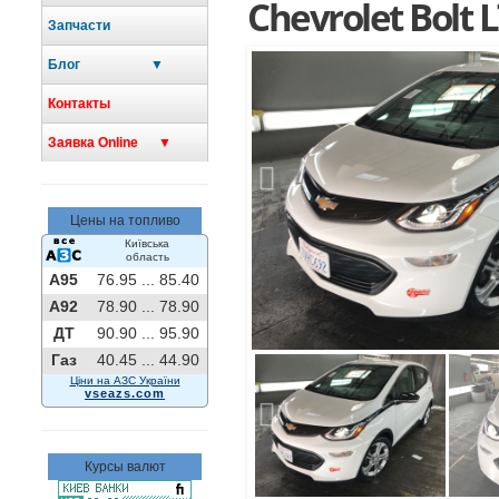
Chevrolet Bolt 
Запчасти
Блог ▼
Контакты
Заявка Online ▼
Previous
Цены на топливо
Київська
область
A95
76.95 ...
85.40
A92
78.90 ...
78.90
ДТ
90.90 ...
95.90
Газ
40.45 ...
44.90
Ціни на АЗС України
vseazs.com
Previous
Курсы валют