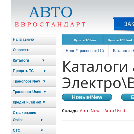
На главную
Купить ТС New
Купить ТС Used
О проекте
Блог #Транспорт(ТС)
Каталоги Т
Каталоги
Каталоги ▼
Продать ТС ▼
Электро\
Транспорт|New ▼
Транспорт|Used ▼
Новые\New
Б
Кредит и Лизинг ▼
Склады
Авто New
|
Авто Used
Страхование
Online ▼
СТО ▼